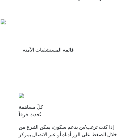
في الحالات الطارئة المتعلقة بالمخدرات، اتّصل/ي
بالصليب الأحمر على الرقم ١٤٠ أو اتّجه/ي إلى
أقرب مستشفى. اضغط/ي هنا للاطلاع على قائمة
المستشفيات الآمنة.
قائمة المستشفيات الآمنة
كلّ مساهمة
تُحدث فرقاً
إذا كنت ترغب/ين بدعم سكون، يمكن التبرع من
خلال الضغط على الزر أدناه أو عبر الاتصال بمركز