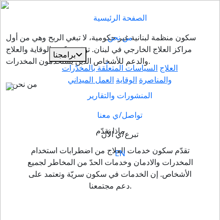
الصفحة الرئيسية
من نحن
سكون منظمة لبنانية غير حكومية، لا تبغي الربح وهي من أول
مراكز العلاج الخارجي في لبنان. توفر سكون الوقاية والعلاج
برامجنا
والدعم للأشخاص الذين يستخدمون المخدرات.
العلاج
السياسات المتعلّقة بالمخدّرات
والمناصرة
الوقاية
العمل الميداني
من نحن
المنشورات والتقارير
تواصل/ي معنا
ماذا نقدّم
تبرع/ي الآن
تقدّم سكون خدمات العلاج من اضطرابات استخدام
EN
المخدرات والادمان وخدمات الحدّ من المخاطر لجميع
الأشخاص. إن الخدمات في سكون سريّة وتعتمد على
دعم مجتمعنا.