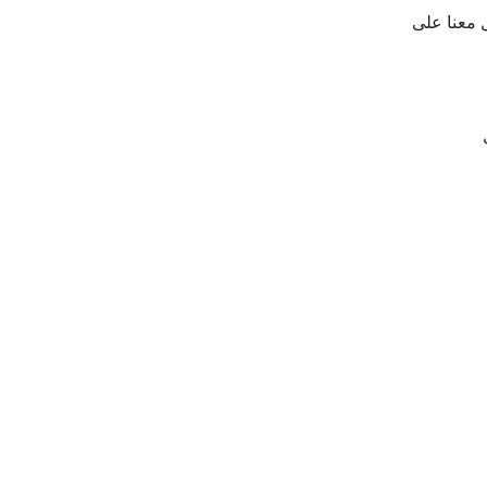
ل بمركزنا في بيروت على