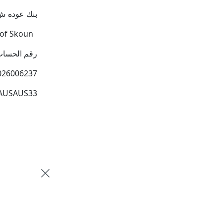
بنك عوده ش
إسم المستفيد:
رقم الحساب: 790
026006237
 AUSAUS33