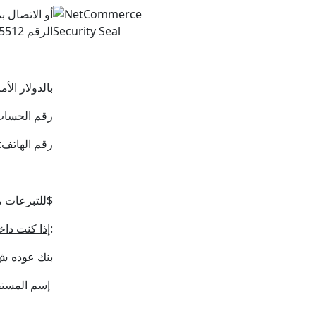
الرقم 01845512
للتبرعات من خلال 
رقم الحساب: 0822798
رقم الهاتف: 6176100993
للتبرعات من خلال تحويلات مصرفية بمبالغ أكبر من ٥٠$
:
إذا كنت داخ
بنك عوده ش.م
إسم المستفيد: جمعية سكون