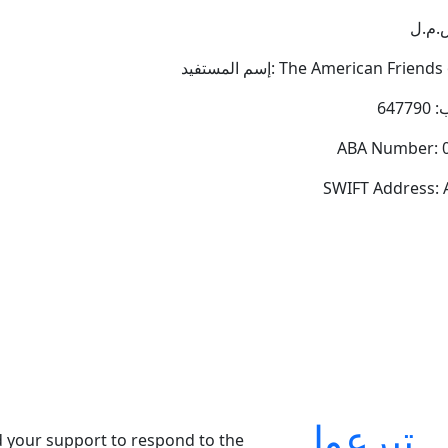
.م.ل
 The American Friends of Skoun
647
ABA Number: 
SWIFT Address:
تبرعوا
 your support to respond to the