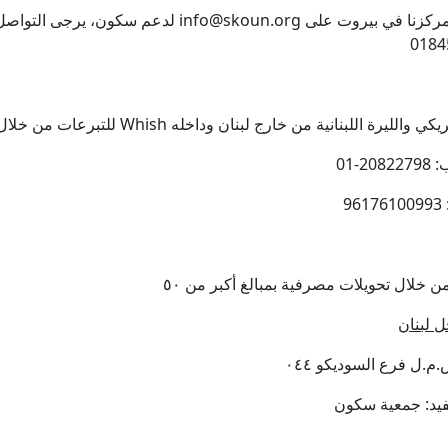
لدعم سكون، يرجى التواصل معنا على info@skoun.org أو الاتصا
Whish بالدولار الأمريكي والليرة اللبنانية من خارج لبنان وداخله
2-01
9
ل لبنان
.ل فرع السوديكو ٠٤٤